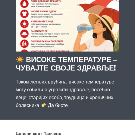
ВИСОКЕ ТЕМПЕРАТУРЕ –
ЧУВАЈТЕ СВОЈЕ ЗДРАВЉЕ!
Током летњих врућина, високе температуре
могу озбиљно угрозити здравље, посебно
деце, старијих особа, трудница и хроничних
болесника.
Да бисте...
Црвени крст Панчево