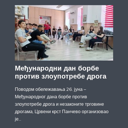
Међународни дан борбе
против злоупотребе дрога
Поводом обележавања 26. јуна –
Међународног дана борбе против
злоупотребе дрога и незаконите трговине
дрогама, Црвени крст Панчево организовао
је...