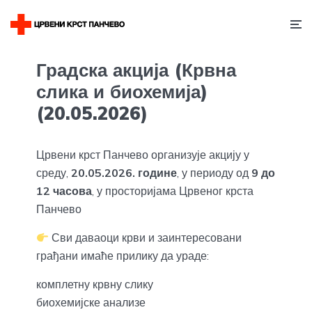
Градска акција (Крвна
слика и биохемија)
(20.05.2026)
Црвени крст Панчево организује акцију у
среду,
20.05.2026. године
, у периоду од
9 до
12 часова
, у просторијама Црвеног крста
Панчево
Сви даваоци крви и заинтересовани
грађани имаће прилику да ураде:
комплетну крвну слику
биохемијске анализе