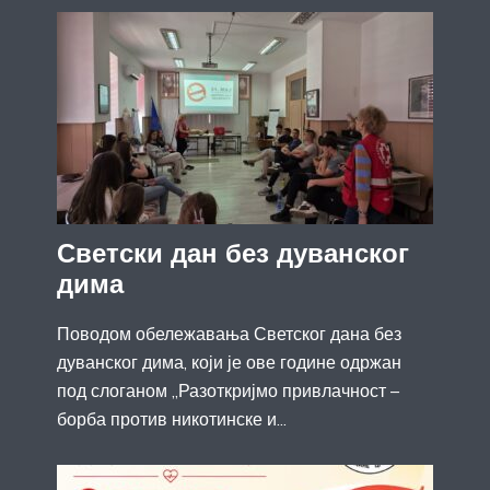
Светски дан без дуванског
дима
Поводом обележавања Светског дана без
дуванског дима, који је ове године одржан
под слоганом „Разоткријмо привлачност –
борба против никотинске и...