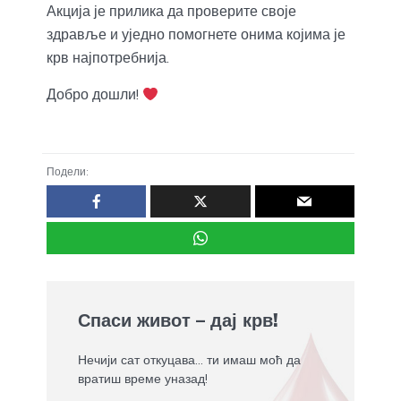
Акција је прилика да проверите своје
здравље и уједно помогнете онима којима је
крв најпотребнија.
Добро дошли!
Подели:
Спаси живот – дај крв!
Нечији сат откуцава... ти имаш моћ да
вратиш време уназад!