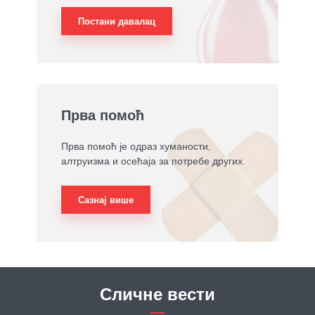
Постани давалац
Прва помоћ
Прва помоћ је одраз хуманости,
алтруизма и осећаја за потребе других.
Сазнај више
Сличне вести