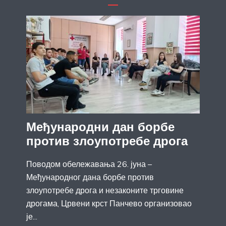
Међународни дан борбе
против злоупотребе дрога
Поводом обележавања 26. јуна –
Међународног дана борбе против
злоупотребе дрога и незаконите трговине
дрогама, Црвени крст Панчево организовао
је...