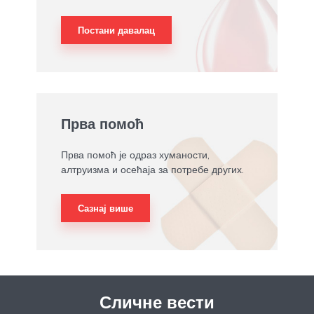
Постани давалац
Прва помоћ
Прва помоћ је одраз хуманости,
алтруизма и осећаја за потребе других.
Сазнај више
Сличне вести