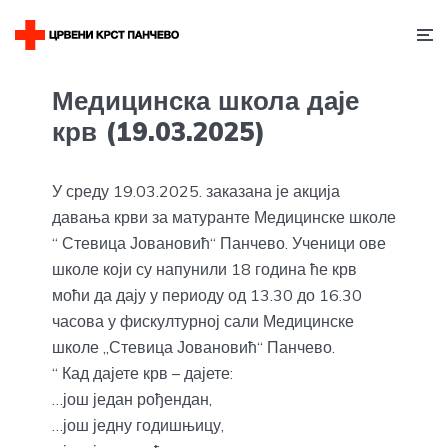
Медицинска школа даје
крв (19.03.2025)
У среду 19.03.2025. заказана је акција
давања крви за матуранте Медицинске школе
“ Стевица Јовановић“ Панчево. Ученици ове
школе који су напунили 18 година ће крв
моћи да дају у периоду од 13.30 до 16.30
часова у фискултурној сали Медицинске
школе „Стевица Јовановић“ Панчево.
“ Кад дајете крв – дајете:
…још један рођендан,
…још једну годишњицу,