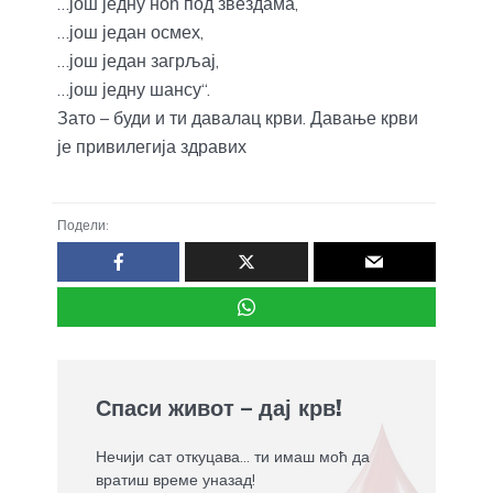
…још једну ноћ под звездама,
…још један осмех,
…још један загрљај,
…још једну шансу“.
Зато – буди и ти давалац крви. Давање крви
је привилегија здравих
Подели:
Спаси живот – дај крв!
Нечији сат откуцава... ти имаш моћ да
вратиш време уназад!