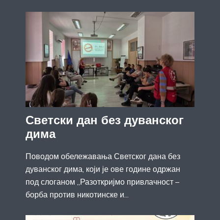
Светски дан без дуванског
дима
Поводом обележавања Светског дана без
дуванског дима, који је ове године одржан
под слоганом „Разоткријмо привлачност –
борба против никотинске и...