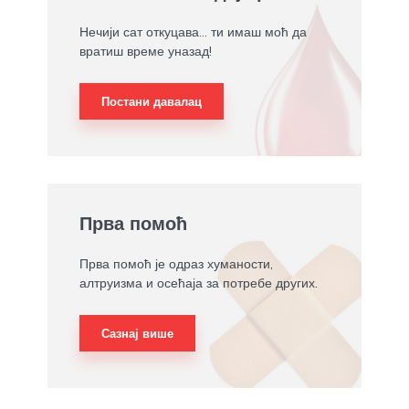
Нечији сат откуцава... ти имаш моћ да
вратиш време уназад!
Постани давалац
Прва помоћ
Прва помоћ је одраз хуманости,
алтруизма и осећаја за потребе других.
Сазнај више