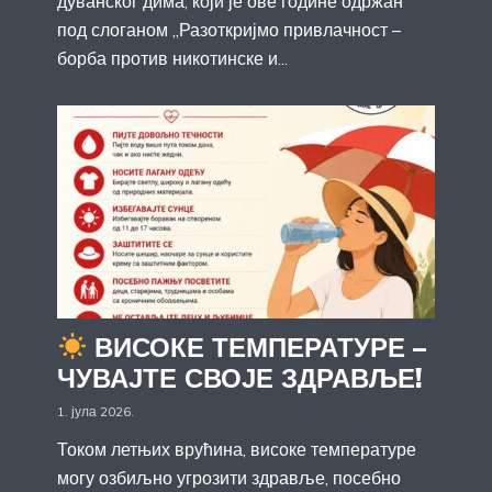
дуванског дима, који је ове године одржан
под слоганом „Разоткријмо привлачност –
борба против никотинске и...
ВИСОКЕ ТЕМПЕРАТУРЕ –
ЧУВАЈТЕ СВОЈЕ ЗДРАВЉЕ!
1. јула 2026.
Током летњих врућина, високе температуре
могу озбиљно угрозити здравље, посебно