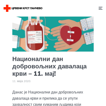
Национални дан
добровољних давалаца
крви – 11. мај!
11. маја 2020.
Данас је Национални дан добровољних
давалаца крви и прилика да се упути
захвалност свим хуманим људима који