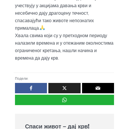
учествују у акцијама давања крви и
несебично дају драгоцену течност,
спасавајући тако животе непознатих
прималаца.
Хвала свима који су у претходном периоду
налазили времена и у отежаним околностима
ограниченог кретања, нашли начина и
времена да дају крв.
Подели:
Спаси живот – дај крв!