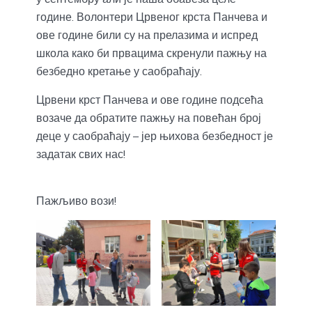
године. Волонтери Црвеног крста Панчева и
ове године били су на прелазима и испред
школа како би првацима скренули пажњу на
безбедно кретање у саобраћају.
Црвени крст Панчева и ове године подсећа
возаче да обратите пажњу на повећан број
деце у саобраћају – јер њихова безбедност је
задатак свих нас!
Пажљиво вози!