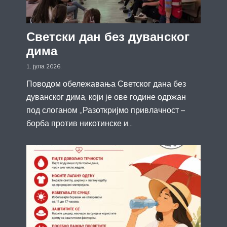
Светски дан без дуванског
дима
1. јула 2026.
Поводом обележавања Светског дана без
дуванског дима, који је ове године одржан
под слоганом „Разоткријмо привлачност –
борба против никотинске и...