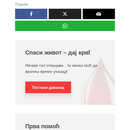
Подели:
Спаси живот – дај крв!
Нечији сат откуцава... ти имаш моћ да
вратиш време уназад!
Постани давалац
Прва помоћ