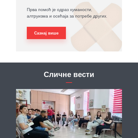
Прва помоћ је одраз хуманости,
алтруизма и осећаја за потребе других.
Сазнај више
Сличне вести