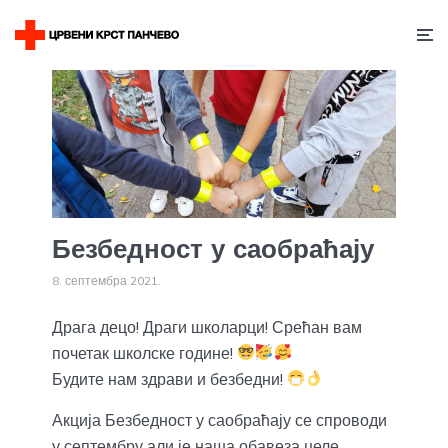
Безбедност у саобраћају
8. септембра 2021.
Драга децо! Драги школарци! Срећан вам
почетак школске године!
Будите нам здрави и безбедни!
Акција Безбедност у саобраћају се спроводи
у септембру али је наша обавеза целе