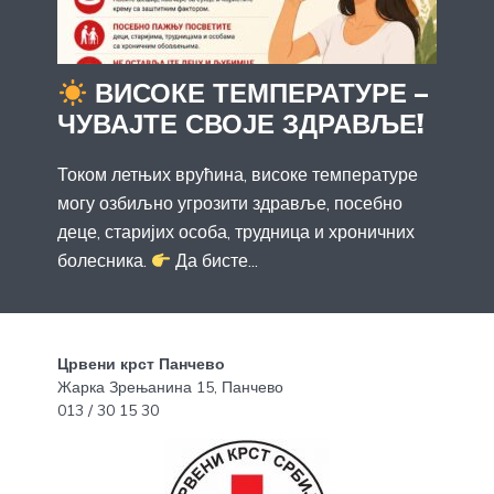
ВИСОКЕ ТЕМПЕРАТУРЕ –
ЧУВАЈТЕ СВОЈЕ ЗДРАВЉЕ!
Током летњих врућина, високе температуре
могу озбиљно угрозити здравље, посебно
деце, старијих особа, трудница и хроничних
болесника.
Да бисте...
Црвени крст Панчево
Жарка Зрењанина 15, Панчево
013 / 30 15 30