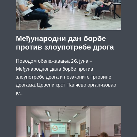
Међународни дан борбе
против злоупотребе дрога
Поводом обележавања 26. јуна –
Међународног дана борбе против
злоупотребе дрога и незаконите трговине
дрогама, Црвени крст Панчево организовао
је...