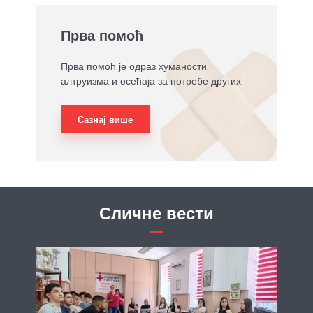
Прва помоћ
Прва помоћ је одраз хуманости,
алтруизма и осећаја за потребе других.
Сазнај више
Сличне вести