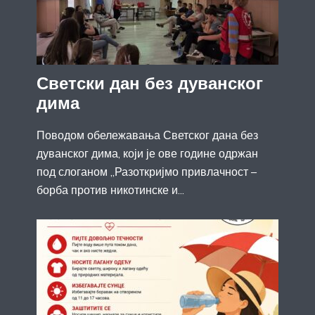
Светски дан без дуванског
дима
Поводом обележавања Светског дана без
дуванског дима, који је ове године одржан
под слоганом „Разоткријмо привлачност –
борба против никотинске и...