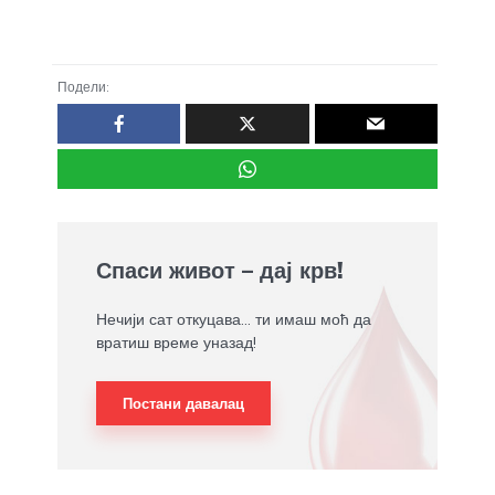
Подели:
Спаси живот – дај крв!
Нечији сат откуцава... ти имаш моћ да
вратиш време уназад!
Постани давалац