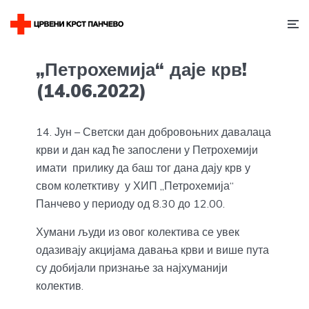
„Петрохемија“ даје крв!
(14.06.2022)
14. Јун – Светски дан добровоњних давалаца
крви и дан кад ће запослени у Петрохемији
имати прилику да баш тог дана дају крв у
свом колетктиву у ХИП „Петрохемија“
Панчево у периоду од 8.30 до 12.00.
Хумани људи из овог колектива се увек
одазивају акцијама давања крви и више пута
су добијали признање за најхуманији
колектив.