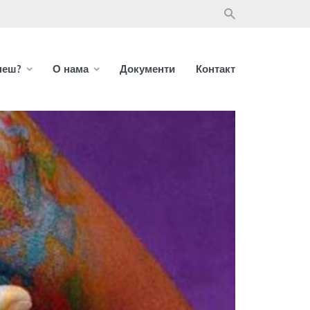
неш?
О нама
Документи
Контакт