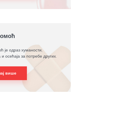
помоћ
ћ је одраз хуманости,
 и осећаја за потребе других.
нај више