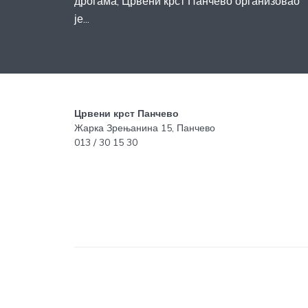
дрогама, Црвени крст Панчево организовао
је...
Црвени крст Панчево
Жарка Зрењанина 15, Панчево
013 / 30 15 30