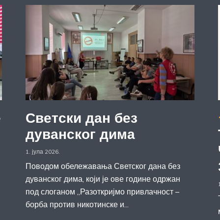
е
Светски дан без
дуванског дима
1. јула 2026.
Поводом обележавања Светског дана без
дуванског дима, који је ове године одржан
под слоганом „Разоткријмо привлачност –
борба против никотинске и...