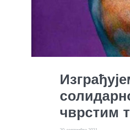
Изграђује
солидарн
чврстим 
20. септембра 2021.