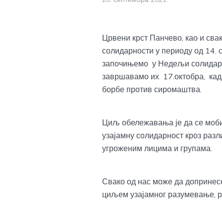
Црвени крст Панчево, као и сва
солидарности у периоду од 14. 
започињемо у Недељи солидарно
завршавамо их 17.октобра, ка
борбе против сиромаштва.
Циљ обележавања је да се моби
узајамну солидарност кроз раз
угроженим лицима и групама.
Свако од нас може да допринесе
циљем узајамног разумевање, р