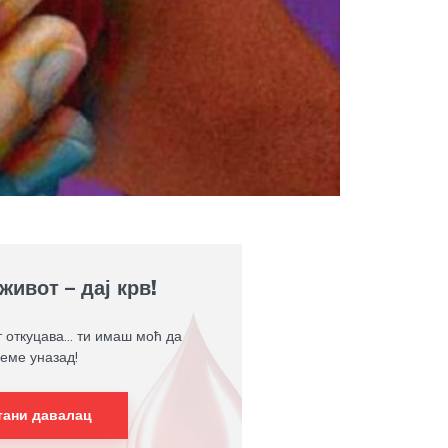
живот – дај крв!
т откуцава... ти имаш моћ да
еме уназад!
тани давалац