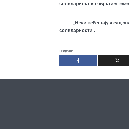
солидарност на чврстим тем
„Неки већ знају а сад знаш
солидарности“.
Подели: