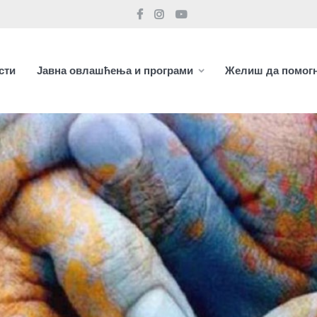
сти
Јавна овлашћења и програми
Желиш да помог