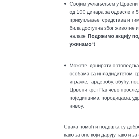
Својим учлањењем у Црвени 
од 100 динара за одрасле и 5
прикупљање средстава и тиме
била доступна због животне и 
налазе.
Подржимо акцију по
ужинамо“!
Можете донирати ортопедска 
особама са инладидитетом, ср
играчке, гардеробу, обућу, по
Црвени крст Панчево прослед
појединцима, породицама, у
нивоу.
Свака помоћ и подршка су добр
како за оне који дарују тако и з