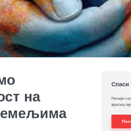
мо
Спаси 
ост на
Нечији са
вратиш вр
темељима
Пос