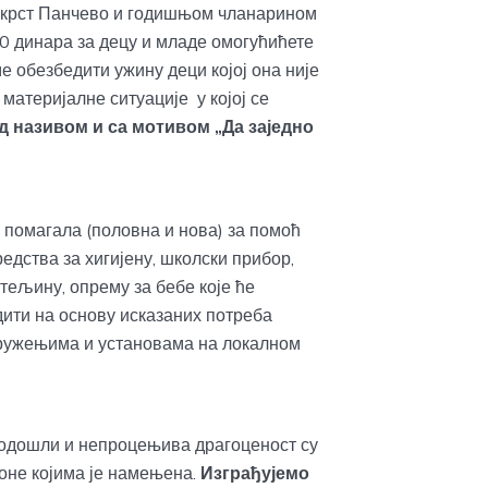
крст Панчево и годишњом чланарином
0 динара за децу и младе омогућићете
 обезбедити ужину деци којој она није
материјалне ситуације у којој се
д називом и са мотивом „Да заједно
помагала (половна и нова) за помоћ
едства за хигијену, школски прибор,
стељину, опрему за бебе које ће
ити на основу исказаних потреба
дружењима и установама на локалном
одошли и непроцењива драгоценост су
а оне којима је намењена.
Изграђујемо