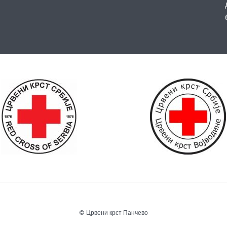
© Црвени крст Панчево