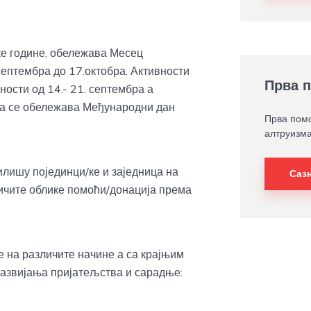
ке године, обележава Месец
септембра до 17.октобра. Активности
Прва 
сти од 14.- 21. септембра а
да се обележава Међународни дан
Прва помо
алтруизма
лишу појединци/ке и заједница на
Саз
личите облике помоћи/донација према
 на различите начине а са крајњим
азвијања пријатељства и сарадње: